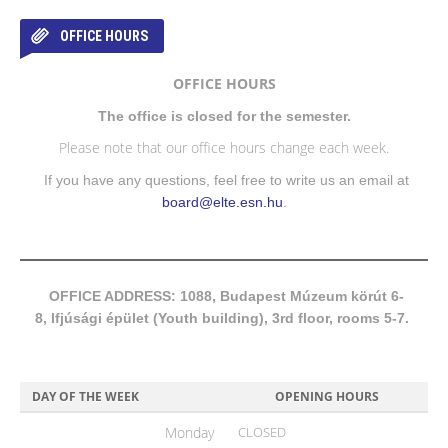
OFFICE HOURS
OFFICE HOURS
The office is closed for the semester.
Please note that our office hours change each week.
If you have any questions, feel free to write us an email at
board@elte.esn.hu
.
OFFICE ADDRESS: 1088, Budapest Múzeum körút 6-
8, Ifjúsági épület (Youth building), 3rd floor, rooms 5-7.
DAY OF THE WEEK
OPENING HOURS
Monday
CLOSED