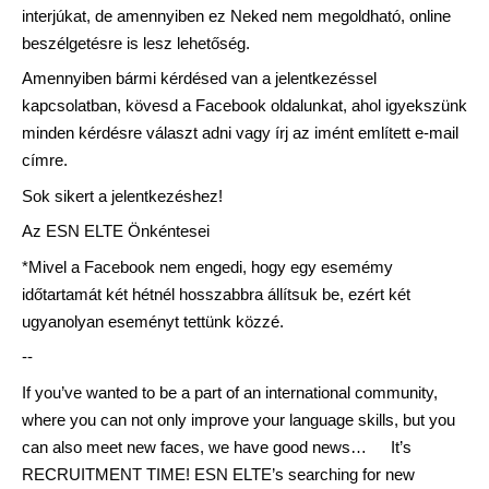
interjúkat, de amennyiben ez Neked nem megoldható, online
beszélgetésre is lesz lehetőség.
Amennyiben bármi kérdésed van a jelentkezéssel
kapcsolatban, kövesd a Facebook oldalunkat, ahol igyekszünk
minden kérdésre választ adni vagy írj az imént említett e-mail
címre.
Sok sikert a jelentkezéshez!
Az ESN ELTE Önkéntesei
*Mivel a Facebook nem engedi, hogy egy esemémy
időtartamát két hétnél hosszabbra állítsuk be, ezért két
ugyanolyan eseményt tettünk közzé.
--
If you’ve wanted to be a part of an international community,
where you can not only improve your language skills, but you
can also meet new faces, we have good news…
It’s
RECRUITMENT TIME! ESN ELTE’s searching for new