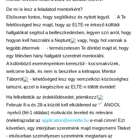
De mi is lesz a feladatod mentorként?
Elsősoran fontos, hogy segítőkész és nyitott legyél.
A Te
felelősséged lesz majd, hogy az ELTE-re érkező külföldi
hallgatókat segítsd a beilleszkedésben, legyen szó arról, hogy
hogyan kell használni a Neptunt
vagy, hogy hol vannak a
legjobb éttermek
- természetesen Te döntöd majd el, hogy
egy félévben hány hallgatót szeretnél mentorálni.
A különböző eseményeinken keresztül - kocsmakvízek,
welcome bulik, és nem is beszélve a kétnapos Mentor
Táborról
- lehetőséged lesz egy nemzetközi közösséghez
tartozni, ezzel is kiegészítve az ELTE-n töltött éveidet!
Ha felkeltettük az érdeklődésedet, jelentkezz!
Február 8-a és 28-a között kell elküldened az
ANGOL
nyelvű (fél-1 oldalas) motivációs leveled és releváns
önéletrajzodat az
application@esnelte.hu
e-mail címre! Ezt
követően, egy interjúban szeretnénk majd megismerni Titeket
- elsősorban személyesen szeretnénk megtartani az