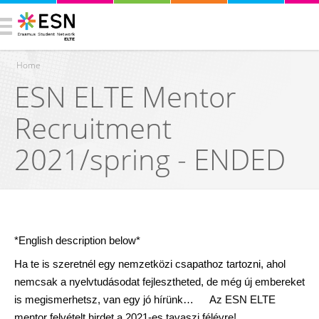
Home
ESN ELTE Mentor
You are here
Recruitment
2021/spring - ENDED
*English description below*
Ha te is szeretnél egy nemzetközi csapathoz tartozni, ahol
nemcsak a nyelvtudásodat fejlesztheted, de még új embereket
is megismerhetsz, van egy jó hírünk…
Az ESN ELTE
mentor felvételt hirdet a 2021-es tavaszi félévre!