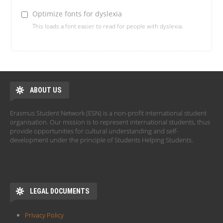
Optimize fonts for dyslexia
This loads a font easier to read for people with dyslexia.
ABOUT US
Erasmus Student Network (ESN) is a non-profit international student
organisation. Our mission is to represent international students, thus
provide opportunities for cultural understanding and self-
development under the principle of Students Helping Students.
LEGAL DOCUMENTS
Privacy Policy